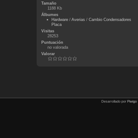
Tamaño
1188 Kb
Álbumes
Hardware
/
Averias
/
Cambio Condensadores
Placa
Visitas
28253
Puntuación
no valorada
Valorar
Desarrollado por
Piwigo