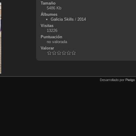
Tamaño
5486 Kb
Álbumes
Galicia Skills
/
2014
Visitas
13226
Puntuación
no valorada
Valorar
Desarrollado por
Piwigo