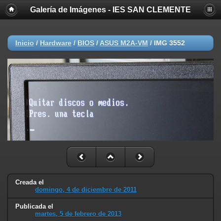
Galería de Imágenes - IES SAN CLEMENTE
Inicio
/
Hardware
/
BIOS
/
ASUS M2A-VM
/
IMG 3552
Creada el
domingo, 4 de diciembre de 2011
Publicada el
martes, 5 de febrero de 2013