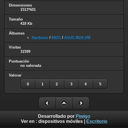
Dimensiones
1513*601
Tamaño
418 Kb
Álbumes
Hardware
/
BIOS
/
ASUS M2A-VM
Visitas
31599
Puntuación
no valorada
Valorar
0
1
2
3
4
5
Desarrollado por
Piwigo
Ver en :
dispositivos móviles
|
Escritorio