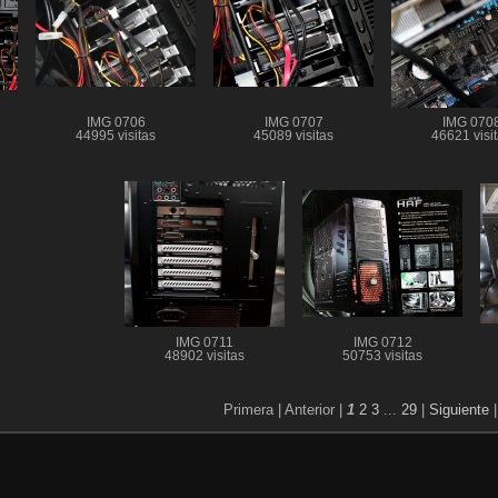
IMG 0706
IMG 0707
IMG 070
44995 visitas
45089 visitas
46621 visi
IMG 0711
IMG 0712
48902 visitas
50753 visitas
Primera |
Anterior |
1
2
3
...
29
|
Siguiente