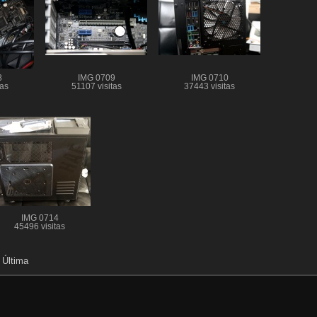
8
IMG 0709
IMG 0710
tas
51107 visitas
37443 visitas
IMG 0714
45496 visitas
|
Última