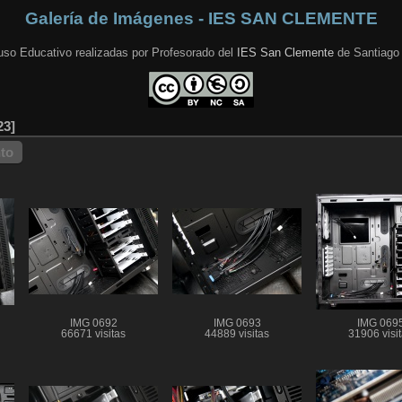
Galería de Imágenes - IES SAN CLEMENTE
uso Educativo realizadas por Profesorado del
IES San Clemente
de Santiago
23
nto
IMG 0692
IMG 0693
IMG 069
66671 visitas
44889 visitas
31906 visi