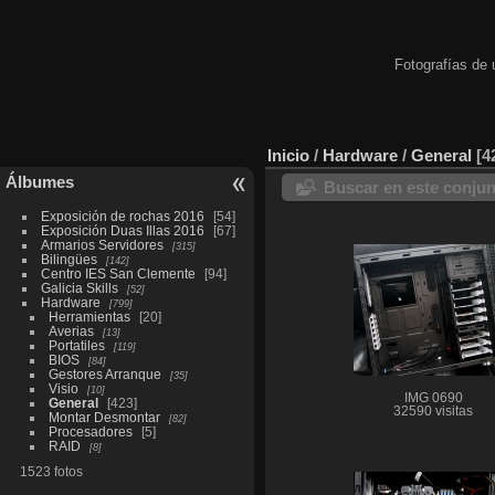
Fotografías de 
Inicio
/
Hardware
/
General
4
Álbumes
Buscar en este conju
Exposición de rochas 2016
54
Exposición Duas Illas 2016
67
Armarios Servidores
315
Bilingües
142
Centro IES San Clemente
94
Galicia Skills
52
Hardware
799
Herramientas
20
Averias
13
Portatiles
119
BIOS
84
Gestores Arranque
35
Visio
10
IMG 0690
General
423
32590 visitas
Montar Desmontar
82
Procesadores
5
RAID
8
1523 fotos