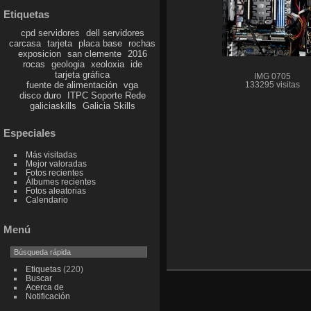
Etiquetas
cpd servidores
dell servidores
carcasa
tarjeta
placa base
rochas
exposicion
san clemente
2016
rocas
geologia
xeoloxia
ide
tarjeta gráfica
IMG 0705
fuente de alimentación
vga
133295 visitas
disco duro
ITPC Soporte Rede
galiciaskills
Galicia Skills
Especiales
Más visitadas
Mejor valoradas
Fotos recientes
Álbumes recientes
Fotos aleatorias
Calendario
Menú
Etiquetas
(220)
Buscar
Acerca de
Notificación